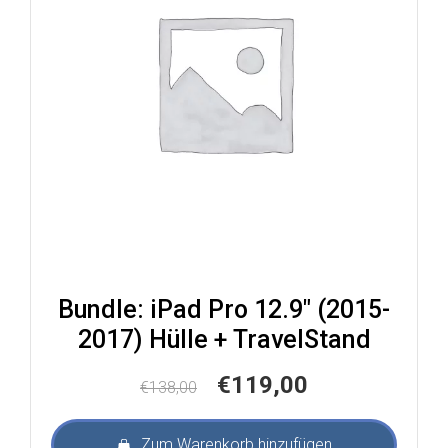
Bundle: iPad Pro 12.9″ (2015-
2017) Hülle + TravelStand
Ursprünglicher
Aktueller
€
119,00
€
138,00
Preis
Preis
war:
ist:
Zum Warenkorb hinzufügen