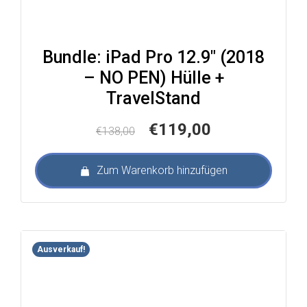
Bundle: iPad Pro 12.9″ (2018
– NO PEN) Hülle +
TravelStand
Ursprünglicher
Aktueller
€
119,00
€
138,00
Preis
Preis
war:
ist:
Zum Warenkorb hinzufügen
€138,00
€119,00.
Ausverkauf!