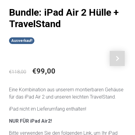
Bundle: iPad Air 2 Hülle +
TravelStand
Ausverkauf!
Nächste
Ursprünglicher
Aktueller
€
99,00
€
118,00
Preis
Preis
war:
ist:
Eine Kombination aus unserem montierbaren Gehäuse
€118,00
€99,00.
für das iPad Air 2 und unseren leichten TravelStand.
iPad nicht im Lieferumfang enthalten!
NUR FÜR iPad Air2!
Bitte verwenden Sie den folgenden Link, um Ihr iPad