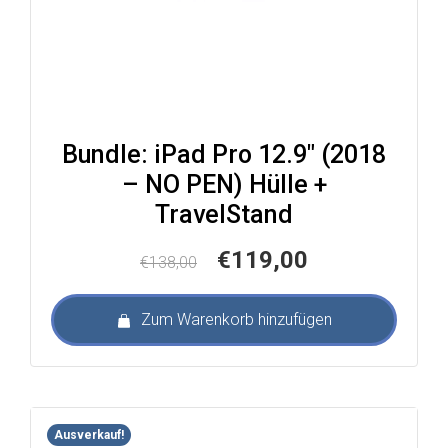
Bundle: iPad Pro 12.9″ (2018
– NO PEN) Hülle +
TravelStand
Ursprünglicher
Aktueller
€
119,00
€
138,00
Preis
Preis
war:
ist:
Zum Warenkorb hinzufügen
€138,00
€119,00.
Ausverkauf!