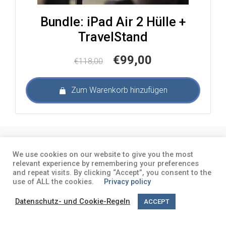
Bundle: iPad Air 2 Hülle +
TravelStand
Ursprünglicher
Aktueller
€
99,00
€
118,00
Preis
Preis
war:
ist:
Zum Warenkorb hinzufügen
€118,00
€99,00.
About
Terms and conditions
Privacy
We use cookies on our website to give you the most
policy
relevant experience by remembering your preferences
and repeat visits. By clicking “Accept”, you consent to the
use of ALL the cookies.
Privacy policy
Datenschutz- und Cookie-Regeln
ACCEPT
English
(
Englisch
)
Deutsch