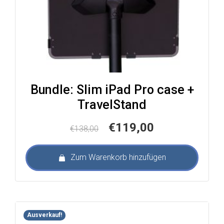
Bundle: Slim iPad Pro case +
TravelStand
Ursprünglicher
Aktueller
€
119,00
€
138,00
Preis
Preis
war:
ist:
Zum Warenkorb hinzufügen
€138,00
€119,00.
Ausverkauf!