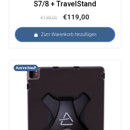
S7/8 + TravelStand
Ursprünglicher
Aktueller
€
119,00
€
138,00
Preis
Preis
war:
ist:
Zum Warenkorb hinzufügen
€138,00
€119,00.
Ausverkauf!