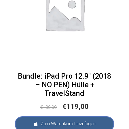
Bundle: iPad Pro 12.9″ (2018
– NO PEN) Hülle +
TravelStand
Ursprünglicher
Aktueller
€
119,00
€
138,00
Preis
Preis
war:
ist:
Zum Warenkorb hinzufügen
€138,00
€119,00.