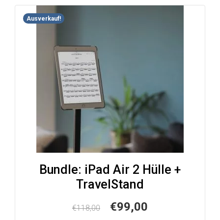
Ausverkauf!
Bundle: iPad Air 2 Hülle +
TravelStand
Ursprünglicher
Aktueller
€
99,00
€
118,00
Preis
Preis