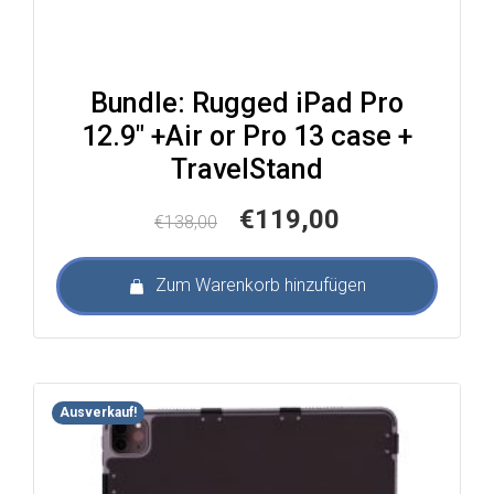
Bundle: Rugged iPad Pro
12.9″ +Air or Pro 13 case +
TravelStand
Ursprünglicher
Aktueller
€
119,00
€
138,00
Preis
Preis
war:
ist:
Zum Warenkorb hinzufügen
€138,00
€119,00.
Ausverkauf!