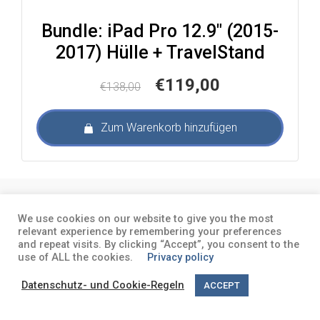
Bundle: iPad Pro 12.9″ (2015-
2017) Hülle + TravelStand
Ursprünglicher
Aktueller
€
119,00
€
138,00
Preis
Preis
war:
ist:
Zum Warenkorb hinzufügen
€138,00
€119,00.
About
Terms and conditions
Privacy
We use cookies on our website to give you the most
policy
relevant experience by remembering your preferences
and repeat visits. By clicking “Accept”, you consent to the
use of ALL the cookies.
Privacy policy
Datenschutz- und Cookie-Regeln
ACCEPT
English
(
Englisch
)
Deutsch