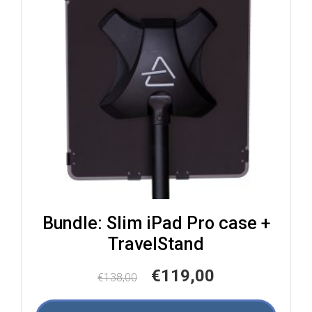
Bundle: Slim iPad Pro case +
TravelStand
Ursprünglicher
Aktueller
€
119,00
€
138,00
Preis
Preis
war:
ist: