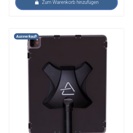
Zum Warenkorb hinzufügen
€138,00
€119,00.
Ausverkauf!