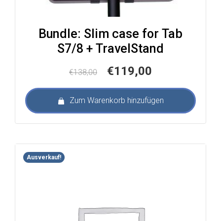
Bundle: Slim case for Tab
S7/8 + TravelStand
Ursprünglicher
Aktueller
€
119,00
€
138,00
Preis
Preis
war:
ist:
Zum Warenkorb hinzufügen
€138,00
€119,00.
Ausverkauf!