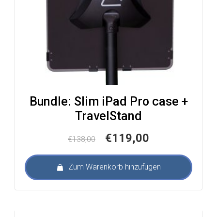
Bundle: Slim iPad Pro case +
TravelStand
Ursprünglicher
Aktueller
€
119,00
€
138,00
Preis
Preis
war:
ist:
Zum Warenkorb hinzufügen
€138,00
€119,00.