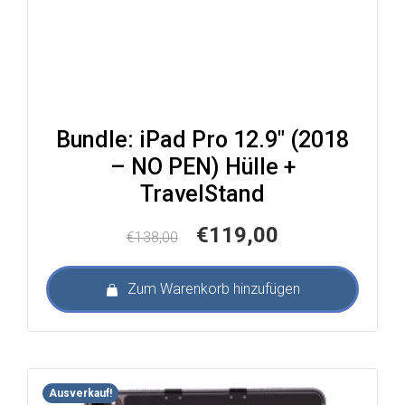
Bundle: iPad Pro 12.9″ (2018
– NO PEN) Hülle +
TravelStand
Ursprünglicher
Aktueller
€
119,00
€
138,00
Preis
Preis
war:
ist:
Zum Warenkorb hinzufügen
€138,00
€119,00.
Ausverkauf!