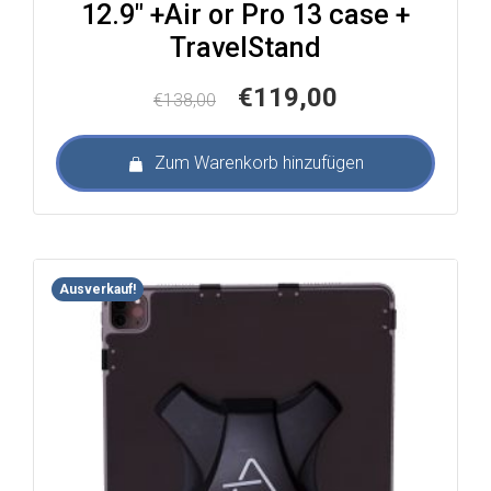
12.9″ +Air or Pro 13 case +
TravelStand
Ursprünglicher
Aktueller
€
119,00
€
138,00
Preis
Preis
war:
ist:
Zum Warenkorb hinzufügen
€138,00
€119,00.
Ausverkauf!