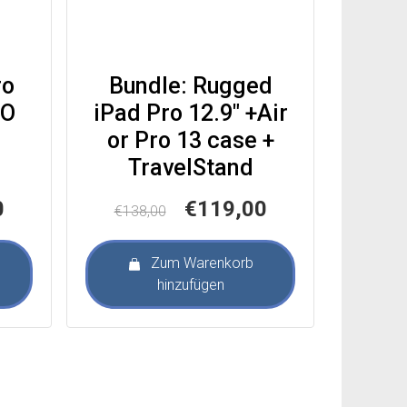
ro
Bundle: Rugged
NO
iPad Pro 12.9″ +Air
or Pro 13 case +
TravelStand
er
Aktueller
Ursprünglicher
Aktueller
0
€
119,00
€
138,00
Preis
Preis
Preis
ist:
war:
ist:
Zum Warenkorb
€119,00.
€138,00
€119,00.
hinzufügen