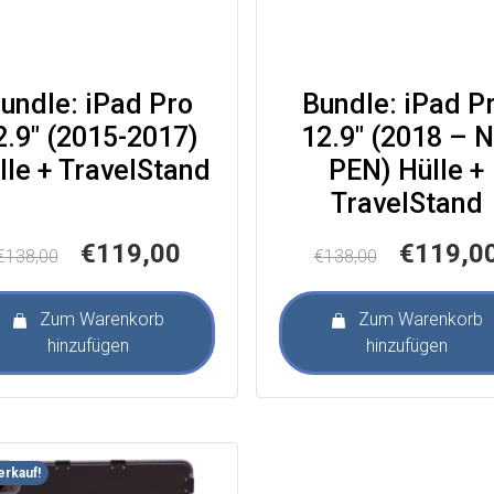
undle: iPad Pro
Bundle: iPad P
2.9″ (2015-2017)
12.9″ (2018 – 
lle + TravelStand
PEN) Hülle +
TravelStand
Ursprünglicher
Aktueller
Ursprünglich
€
119,00
€
119,0
€
138,00
€
138,00
Preis
Preis
Preis
war:
ist:
war:
Zum Warenkorb
Zum Warenkorb
€138,00
€119,00.
€138,00
hinzufügen
hinzufügen
rkauf!