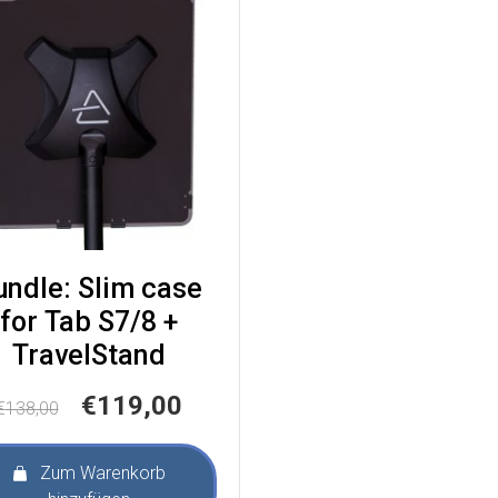
undle: Slim case
for Tab S7/8 +
TravelStand
Ursprünglicher
Aktueller
€
119,00
€
138,00
Preis
Preis
war:
ist:
Zum Warenkorb
€138,00
€119,00.