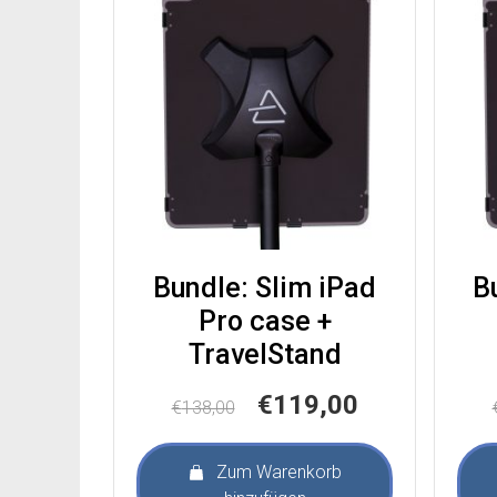
Bundle: Slim iPad
B
Pro case +
TravelStand
Ursprünglicher
Aktueller
€
119,00
€
138,00
Preis
Preis
war:
ist:
Zum Warenkorb
€138,00
€119,00.