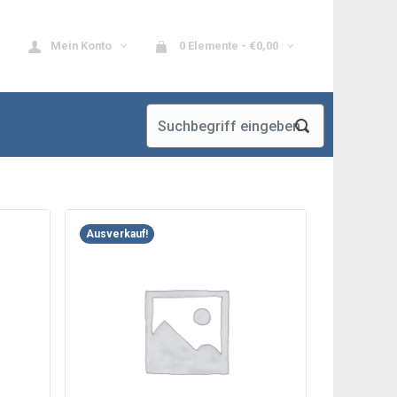
Mein Konto
0 Elemente -
€
0,00
Ausverkauf!